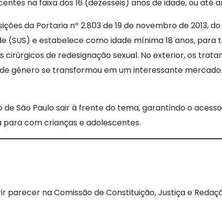
ntes na faixa dos 16 (dezesseis) anos de idade, ou até a
ções da Portaria nº 2.803 de 19 de novembro de 2013, do 
úde (SUS) e estabelece como idade mínima 18 anos, par
 cirúrgicos de redesignação sexual. No exterior, os tra
a de gênero se transformou em um interessante mercado
o de São Paulo sair à frente do tema, garantindo o acess
a para com crianças e adolescentes.
erir parecer na Comissão de Constituição, Justiça e Redaç