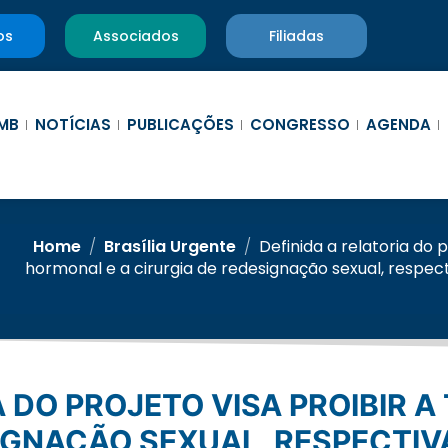
os
Associados
Filiadas
MB
NOTÍCIAS
PUBLICAÇÕES
CONGRESSO
AGENDA
Home
/
Brasília Urgente
/
Definida a relatoria do p
hormonal e a cirurgia de redesignação sexual, respe
SIGNAÇÃO SEXUAL, RESPECTI