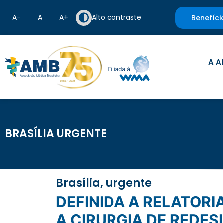
A−
A
A+
Alto contraste
Benefíci
A A
BRASÍLIA URGENTE
Brasília, urgente
DEFINIDA A RELATORIA DO PROJETO VISA PROIBIR A TERAPIA HORMONAL E
A CIRURGIA DE REDE