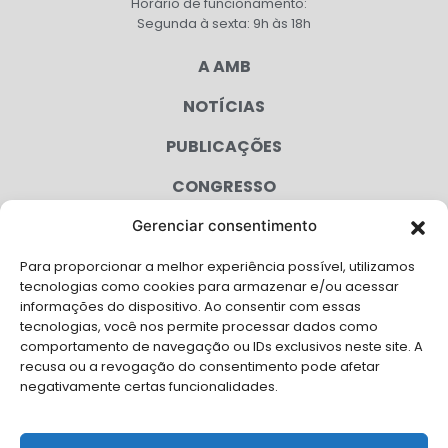
Horário de funcionamento:
Segunda à sexta: 9h às 18h
A AMB
NOTÍCIAS
PUBLICAÇÕES
CONGRESSO
Gerenciar consentimento
AGENDA
Para proporcionar a melhor experiência possível, utilizamos
CAMPANHAS
tecnologias como cookies para armazenar e/ou acessar
informações do dispositivo. Ao consentir com essas
SERVIÇOS
tecnologias, você nos permite processar dados como
comportamento de navegação ou IDs exclusivos neste site. A
FILIADAS
recusa ou a revogação do consentimento pode afetar
negativamente certas funcionalidades.
LGPD
FALE CONOSCO