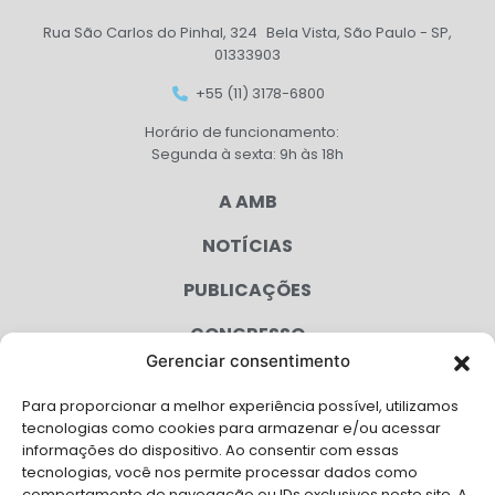
Rua São Carlos do Pinhal, 324 Bela Vista, São Paulo - SP,
01333903
+55 (11) 3178-6800
Horário de funcionamento:
Segunda à sexta: 9h às 18h
A AMB
NOTÍCIAS
PUBLICAÇÕES
CONGRESSO
Gerenciar consentimento
AGENDA
Para proporcionar a melhor experiência possível, utilizamos
CAMPANHAS
tecnologias como cookies para armazenar e/ou acessar
informações do dispositivo. Ao consentir com essas
SERVIÇOS
tecnologias, você nos permite processar dados como
comportamento de navegação ou IDs exclusivos neste site. A