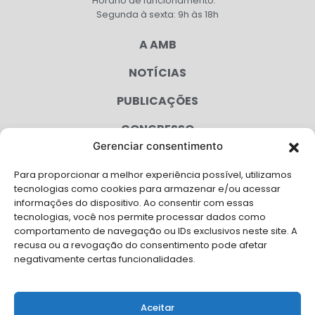
Horário de funcionamento:
Segunda à sexta: 9h às 18h
A AMB
NOTÍCIAS
PUBLICAÇÕES
CONGRESSO
Gerenciar consentimento
AGENDA
Para proporcionar a melhor experiência possível, utilizamos
CAMPANHAS
tecnologias como cookies para armazenar e/ou acessar
informações do dispositivo. Ao consentir com essas
SERVIÇOS
tecnologias, você nos permite processar dados como
comportamento de navegação ou IDs exclusivos neste site. A
FILIADAS
recusa ou a revogação do consentimento pode afetar
negativamente certas funcionalidades.
LGPD
FALE CONOSCO
Aceitar