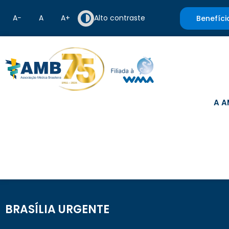
A−
A
A+
Alto contraste
Benefíci
A A
BRASÍLIA URGENTE