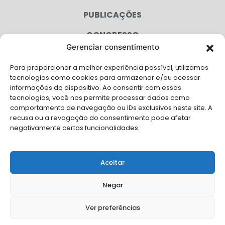
PUBLICAÇÕES
CONGRESSO
Gerenciar consentimento
AGENDA
Para proporcionar a melhor experiência possível, utilizamos
CAMPANHAS
tecnologias como cookies para armazenar e/ou acessar
informações do dispositivo. Ao consentir com essas
SERVIÇOS
tecnologias, você nos permite processar dados como
comportamento de navegação ou IDs exclusivos neste site. A
FILIADAS
recusa ou a revogação do consentimento pode afetar
negativamente certas funcionalidades.
LGPD
FALE CONOSCO
Aceitar
Solicite Apoio Institucional da AMB para o seu evento
Negar
Ver preferências
© Copyright AMB 2026. Todos os direitos reservados.