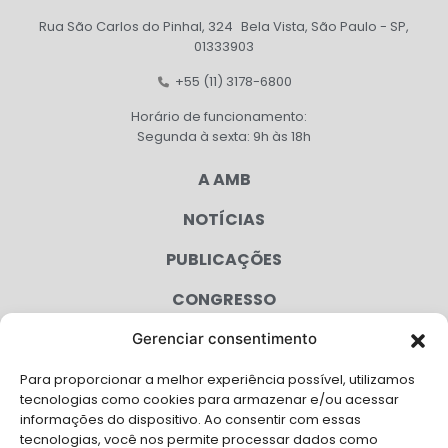
Rua São Carlos do Pinhal, 324 Bela Vista, São Paulo - SP,
01333903
+55 (11) 3178-6800
Horário de funcionamento:
Segunda à sexta: 9h às 18h
A AMB
NOTÍCIAS
PUBLICAÇÕES
CONGRESSO
Gerenciar consentimento
AGENDA
Para proporcionar a melhor experiência possível, utilizamos
CAMPANHAS
tecnologias como cookies para armazenar e/ou acessar
informações do dispositivo. Ao consentir com essas
SERVIÇOS
tecnologias, você nos permite processar dados como