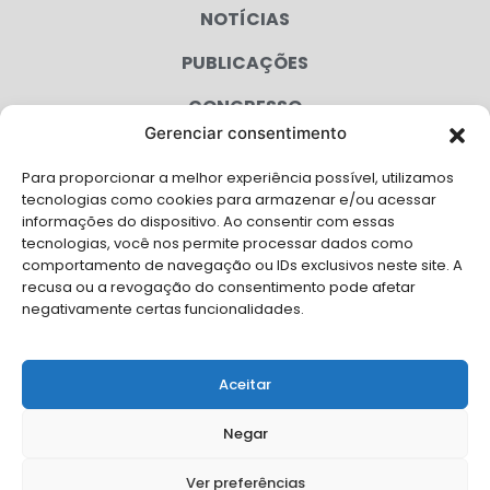
NOTÍCIAS
PUBLICAÇÕES
CONGRESSO
Gerenciar consentimento
AGENDA
Para proporcionar a melhor experiência possível, utilizamos
CAMPANHAS
tecnologias como cookies para armazenar e/ou acessar
informações do dispositivo. Ao consentir com essas
SERVIÇOS
tecnologias, você nos permite processar dados como
comportamento de navegação ou IDs exclusivos neste site. A
FILIADAS
recusa ou a revogação do consentimento pode afetar
negativamente certas funcionalidades.
LGPD
FALE CONOSCO
Aceitar
Solicite Apoio Institucional da AMB para o seu evento
Negar
Ver preferências