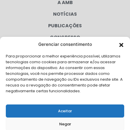
A AMB
NOTÍCIAS
PUBLICAÇÕES
CONGRESSO
Gerenciar consentimento
AGENDA
Para proporcionar a melhor experiência possível, utilizamos
CAMPANHAS
tecnologias como cookies para armazenar e/ou acessar
informações do dispositivo. Ao consentir com essas
SERVIÇOS
tecnologias, você nos permite processar dados como
comportamento de navegação ou IDs exclusivos neste site. A
FILIADAS
recusa ou a revogação do consentimento pode afetar
negativamente certas funcionalidades.
LGPD
FALE CONOSCO
Aceitar
Solicite Apoio Institucional da AMB para o seu evento
Negar