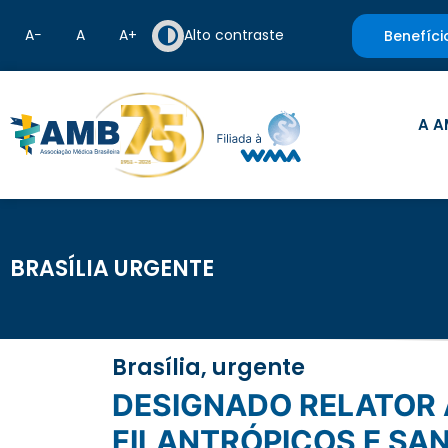
A−
A
A+
Alto contraste
Benefíci
A A
BRASÍLIA URGENTE
Brasília, urgente
DESIGNADO RELATOR AO PROJETO QUE ISENTA DE IMPOSTOS HOSPITAIS
FILANTRÓPICOS E SA