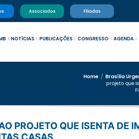
os
Associados
Filiadas
MB
NOTÍCIAS
PUBLICAÇÕES
CONGRESSO
AGENDA
Home
/
Brasília Urge
projeto que i
F
NTAS CASAS