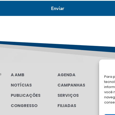
a
A AMB
AGENDA
LG
Para p
FAL
tecno
NOTÍCIAS
CAMPANHAS
inform
Soli
você 
PUBLICAÇÕES
SERVIÇOS
para
navega
conse
CONGRESSO
FILIADAS