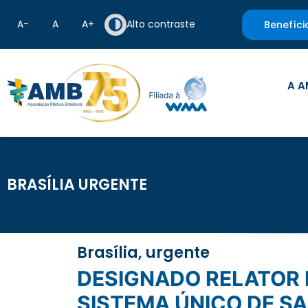
A−
A
A+
Alto contraste
Benefíci
A A
BRASÍLIA URGENTE
Brasília, urgente
DESIGNADO RELATOR DO PROJETO QUE INSTITUI PARTO HUMANIZADO NO
SISTEMA ÚNICO DE S