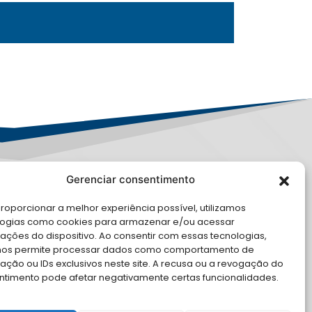
Gerenciar consentimento
PD
roporcionar a melhor experiência possível, utilizamos
E CONOSCO
logias como cookies para armazenar e/ou acessar
ações do dispositivo. Ao consentir com essas tecnologias,
cite Apoio Institucional da AMB
nos permite processar dados como comportamento de
 o seu evento
ção ou IDs exclusivos neste site. A recusa ou a revogação do
ntimento pode afetar negativamente certas funcionalidades.