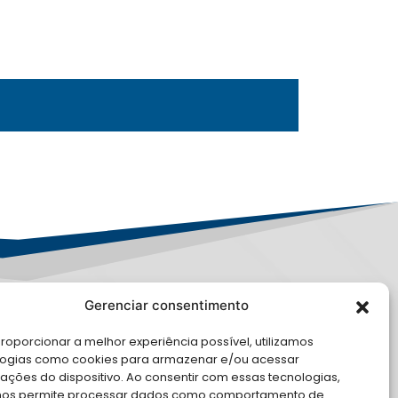
Gerenciar consentimento
PD
roporcionar a melhor experiência possível, utilizamos
E CONOSCO
logias como cookies para armazenar e/ou acessar
ações do dispositivo. Ao consentir com essas tecnologias,
cite Apoio Institucional da AMB
nos permite processar dados como comportamento de