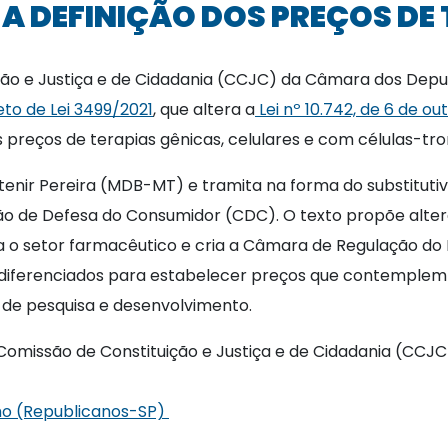
A DEFINIÇÃO DOS PREÇOS DE
ção e Justiça e de Cidadania (CCJC) da Câmara dos Dep
eto de Lei 3499/2021
, que altera a
Lei nº 10.742, de 6 de o
os preços de terapias gênicas, celulares e com células-tr
tenir Pereira (MDB-MT) e tramita na forma do substituti
o de Defesa do Consumidor (CDC). O texto propõe alte
ra o setor farmacêutico e cria a Câmara de Regulação 
s diferenciados para estabelecer preços que contemplem 
 de pesquisa e desenvolvimento.
a Comissão de Constituição e Justiça e de Cidadania 
lho (Republicanos-SP)