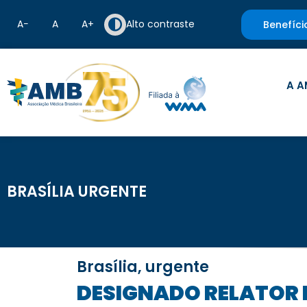
A−
A
A+
Alto contraste
Benefíci
A A
BRASÍLIA URGENTE
Brasília, urgente
DESIGNADO RELATOR DO PROJETO QUE PREVÊ A UTILIZAÇÃO DE CRITÉRIOS