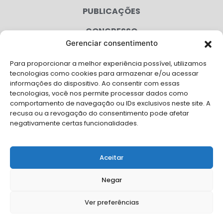
PUBLICAÇÕES
CONGRESSO
Gerenciar consentimento
AGENDA
Para proporcionar a melhor experiência possível, utilizamos
CAMPANHAS
tecnologias como cookies para armazenar e/ou acessar
informações do dispositivo. Ao consentir com essas
SERVIÇOS
tecnologias, você nos permite processar dados como
comportamento de navegação ou IDs exclusivos neste site. A
FILIADAS
recusa ou a revogação do consentimento pode afetar
negativamente certas funcionalidades.
LGPD
FALE CONOSCO
Aceitar
Solicite Apoio Institucional da AMB para o seu evento
Negar
Ver preferências
© Copyright AMB 2026. Todos os direitos reservados.