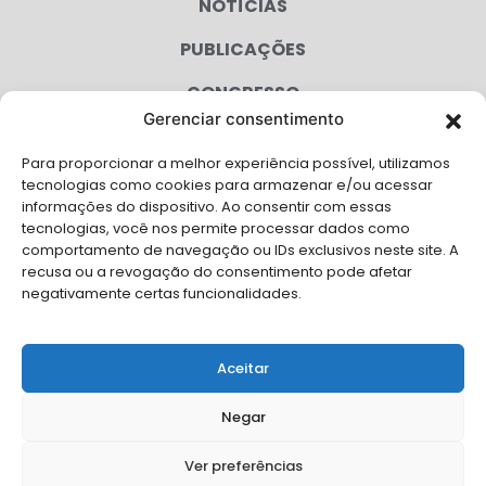
NOTÍCIAS
PUBLICAÇÕES
CONGRESSO
Gerenciar consentimento
AGENDA
Para proporcionar a melhor experiência possível, utilizamos
CAMPANHAS
tecnologias como cookies para armazenar e/ou acessar
informações do dispositivo. Ao consentir com essas
SERVIÇOS
tecnologias, você nos permite processar dados como
comportamento de navegação ou IDs exclusivos neste site. A
FILIADAS
recusa ou a revogação do consentimento pode afetar
negativamente certas funcionalidades.
LGPD
FALE CONOSCO
Aceitar
Solicite Apoio Institucional da AMB para o seu evento
Negar
Ver preferências