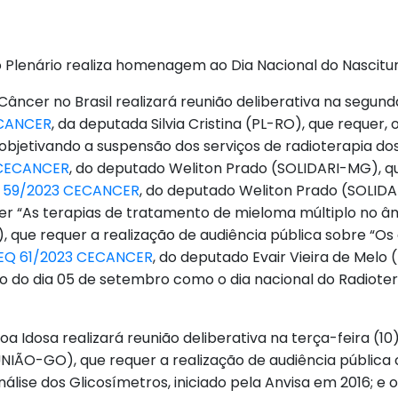
lenário realiza homenagem ao Dia Nacional do Nascituro
cer no Brasil realizará reunião deliberativa na segunda-
ECANCER
, da deputada Silvia Cristina (PL-RO), que requer,
e objetivando a suspensão dos serviços de radioterapia d
 CECANCER
, do deputado Weliton Prado (SOLIDARI-MG), qu
 59/2023 CECANCER
, do deputado Weliton Prado (SOLIDA
er “As terapias de tratamento de mieloma múltiplo no âm
que requer a realização de audiência pública sobre “Os 
EQ 61/2023 CECANCER
, do deputado Evair Vieira de Melo 
ção do dia 05 de setembro como o dia nacional do Radiote
a Idosa realizará reunião deliberativa na terça-feira (10
(UNIÃO-GO), que requer a realização de audiência públic
álise dos Glicosímetros, iniciado pela Anvisa em 2016; e 