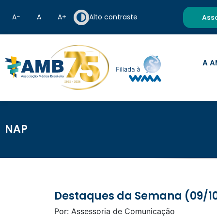
A−
A
A+
Alto contraste
Ass
A A
NAP
Destaques da Semana (09/10
Por: Assessoria de Comunicação