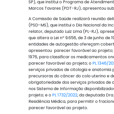
SP), que institui o Programa de Atendimen
Marcos Tavares (PDT-RJ), apresentou subst
A Comissão de Saúde realizará reunião deli
(PSD-MS), que institui o Dia Nacional da I
relator, deputado Luiz Lima (PL-RJ), apres
que altera a Lei nº 9.656, de 3 de junho de
entidades de autogestão ofereçam cobertur
apresentou parecer favorável ao projeto;
1976, para classificar os medicamentos onc
parecer favorável ao projeto; o
PL 1346/20
serviços privados de citologia e anatomia
precursoras do câncer do colo uterino e d
obrigatoriedade dos serviços privados d
nos Sistema de Informação disponibilizados
projeto; e o
PL 1732/2022
, da deputada Dra.
Residência Médica, para permitir o fracion
parecer favorável ao projeto.