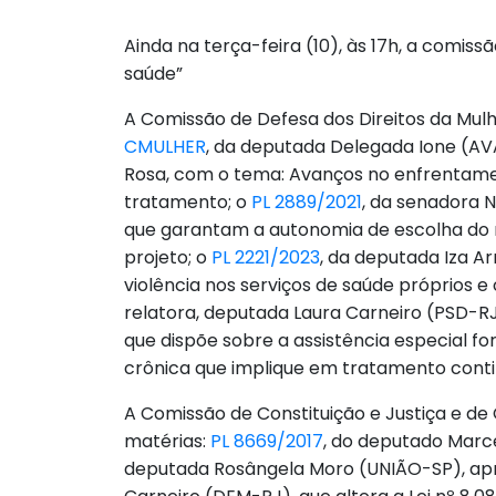
Ainda na terça-feira (10), às 17h, a comi
saúde”
A Comissão de Defesa dos Direitos da Mulhe
CMULHER
, da deputada Delegada Ione (A
Rosa, com o tema: Avanços no enfrentamen
tratamento; o
PL 2889/2021
, da senadora N
que garantam a autonomia de escolha do m
projeto; o
PL 2221/2023
, da deputada Iza A
violência nos serviços de saúde próprios 
relatora, deputada Laura Carneiro (PSD-RJ
que dispõe sobre a assistência especial f
crônica que implique em tratamento contin
A Comissão de Constituição e Justiça e de C
matérias:
PL 8669/2017
, do deputado Marce
deputada Rosângela Moro (UNIÃO-SP), apr