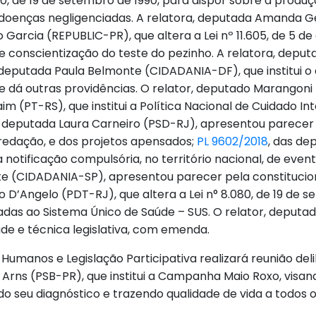
080, de 19 de setembro de 1990, para dispor sobre a prod
 doenças negligenciadas. A relatora, deputada Amanda G
 Garcia (REPUBLIC-PR), que altera a Lei nº 11.605, de 5 de
de conscientização do teste do pezinho. A relatora, depu
 deputada Paula Belmonte (CIDADANIA-DF), que institui o
e dá outras providências. O relator, deputado Marangoni
aim (PT-RS), que institui a Política Nacional de Cuidado 
 deputada Laura Carneiro (PSD-RJ), apresentou parecer pe
 redação, e dos projetos apensados;
PL 9602/2018
, das d
notificação compulsória, no território nacional, de eve
e (CIDADANIA-SP), apresentou parecer pela constitucional
o D’Angelo (PDT-RJ), que altera a Lei n° 8.080, de 19 de 
ladas ao Sistema Único de Saúde – SUS. O relator, deput
dade e técnica legislativa, com emenda.
umanos e Legislação Participativa realizará reunião delibe
o Arns (PSB-PR), que institui a Campanha Maio Roxo, visa
ndo seu diagnóstico e trazendo qualidade de vida a todos 