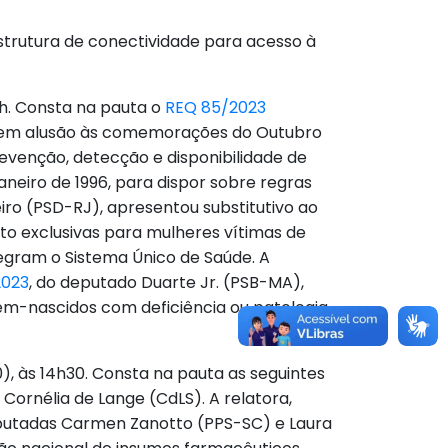
estrutura de conectividade para acesso à
10h. Consta na pauta o
REQ 85/2023
ca em alusão às comemorações do Outubro
venção, detecção e disponibilidade de
janeiro de 1996, para dispor sobre regras
ro (PSD-RJ), apresentou substitutivo ao
to exclusivas para mulheres vítimas de
tegram o Sistema Único de Saúde. A
2023
, do deputado Duarte Jr. (PSB-MA),
cém-nascidos com deficiência ou patologia
0), às 14h30. Consta na pauta as seguintes
Cornélia de Lange (CdLS). A relatora,
eputadas Carmen Zanotto (PPS-SC) e Laura