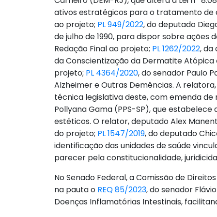
Carneiro (DEM-RJ), que altera a Lei nº 8.
ativos estratégicos para o tratamento de
ao projeto;
PL 949/2022
, do deputado Diego
de julho de 1990, para dispor sobre ações 
Redação Final ao projeto;
PL 1262/2022
, da
da Conscientização da Dermatite Atópica 
projeto;
PL 4364/2020
, do senador Paulo P
Alzheimer e Outras Demências. A relatora,
técnica legislativa deste, com emenda de
Pollyana Gama (PPS-SP), que estabelece a 
estéticos. O relator, deputado Alex Manent
do projeto;
PL 1547/2019
, do deputado Chic
identificação das unidades de saúde vincu
parecer pela constitucionalidade, juridici
No Senado Federal, a Comissão de Direitos H
na pauta o
REQ 85/2023
, do senador Flávi
Doenças Inflamatórias Intestinais, facilita