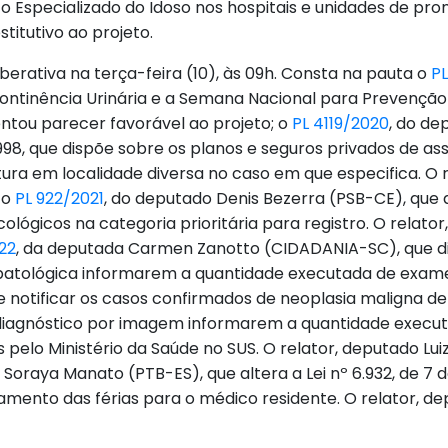
to Especializado do Idoso nos hospitais e unidades de pr
itutivo ao projeto.
berativa na terça-feira (10), às 09h. Consta na pauta o
P
ncontinência Urinária e a Semana Nacional para Prevenção
entou parecer favorável ao projeto; o
PL 4119/2020
, do d
 1998, que dispõe sobre os planos e seguros privados de as
a em localidade diversa no caso em que especifica. O re
 o
PL 922/2021
, do deputado Denis Bezerra (PSB-CE), que a
ológicos na categoria prioritária para registro. O relat
22
, da deputada Carmen Zanotto (CIDADANIA-SC), que di
 patológica informarem a quantidade executada de exame
e notificar os casos confirmados de neoplasia maligna de
e diagnóstico por imagem informarem a quantidade exec
 pelo Ministério da Saúde no SUS. O relator, deputado Lui
 Soraya Manato (PTB-ES), que altera a Lei nº 6.932, de 7 d
amento das férias para o médico residente. O relator, de