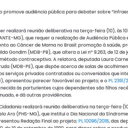
ssão promove audiência pública para debater sobre “Infra
r realizará reunião deliberativa na terça-feira (10), às 
VANTE-MG), que requer a realização de Audiência Públi
to ao Câncer de Mama no Brasil: promoção à saúde, pre
ilda Gondim (MDB-PB), que altera a Lei nº 9.263, de 12 de 
étodo contraceptivo. A relatora, deputada Laura Carnei
rruda (MDB-PE), que dispõe acerca de salas de acolhimen
e os serviços privados contratados ou conveniados que in
), apresentou parecer favorável ao projeto; e o
PL 2391/
ornecida às parturientes cujos dependentes são filhos re
uado, e dá outras providências.
idadania realizará reunião deliberativa na terça-feira (1
lo Aro (PHS-MG), que institui o Dia Nacional da Síndrome 
esentou Redação Final ao projeto;
PL 10096/2018
, das d