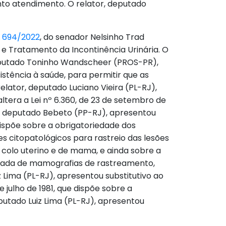
onto atendimento. O relator, deputado
L 694/2022
, do senador Nelsinho Trad
 e Tratamento da Incontinência Urinária. O
eputado Toninho Wandscheer (PROS-PR),
sistência à saúde, para permitir que as
lator, deputado Luciano Vieira (PL-RJ),
ltera a Lei nº 6.360, de 23 de setembro de
or, deputado Bebeto (PP-RJ), apresentou
spõe sobre a obrigatoriedade dos
s citopatológicos para rastreio das lesões
 colo uterino e de mama, e ainda sobre a
utada de mamografias de rastreamento,
z Lima (PL-RJ), apresentou substitutivo ao
e julho de 1981, que dispõe sobre a
putado Luiz Lima (PL-RJ), apresentou