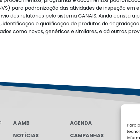
i os procedimentos, programas e documentos padronizad
 (SNVS) para padronização das atividades de inspeção e
vio dos relatórios pelo sistema CANAIS. Ainda consta a p
, identificação e qualificação de produtos de degrada
ficados como novos, genéricos e similares, e dá outras prov
a
A AMB
AGENDA
LG
Para p
tecno
NOTÍCIAS
CAMPANHAS
FA
inform