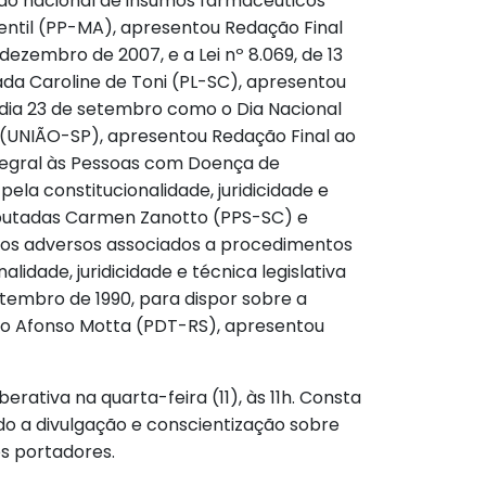
ução nacional de insumos farmacêuticos
entil (PP-MA), apresentou Redação Final
 dezembro de 2007, e a Lei nº 8.069, de 13
tada Caroline de Toni (PL-SC), apresentou
 dia 23 de setembro como o Dia Nacional
 (UNIÃO-SP), apresentou Redação Final ao
Integral às Pessoas com Doença de
la constitucionalidade, juridicidade e
eputadas Carmen Zanotto (PPS-SC) e
ntos adversos associados a procedimentos
idade, juridicidade e técnica legislativa
setembro de 1990, para dispor sobre a
ado Afonso Motta (PDT-RS), apresentou
rativa na quarta-feira (11), às 11h. Consta
ndo a divulgação e conscientização sobre
os portadores.