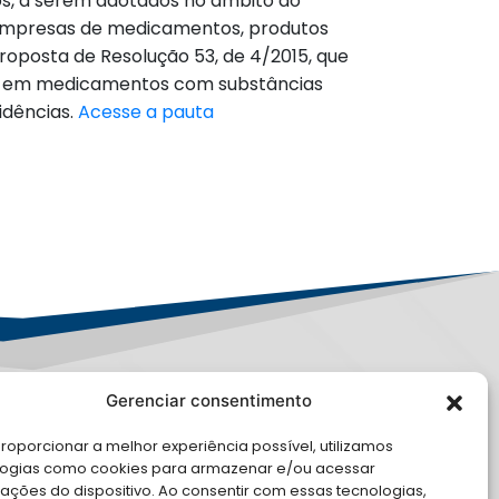
os, a serem adotados no âmbito do
m empresas de medicamentos, produtos
roposta de Resolução 53, de 4/2015, que
ção em medicamentos com substâncias
idências.
Acesse a pauta
Gerenciar consentimento
PD
roporcionar a melhor experiência possível, utilizamos
logias como cookies para armazenar e/ou acessar
LE CONOSCO
ações do dispositivo. Ao consentir com essas tecnologias,