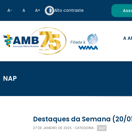
A−
A
A+
Alto contraste
Ass
A A
NAP
Destaques da Semana (20/01
NAP
27 DE JANEIRO DE 2025
- CATEGORIA: