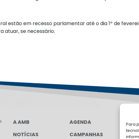
l estão em recesso parlamentar até o dia 1º de feverei
a atuar, se necessário.
a
A AMB
AGENDA
LG
Para p
FAL
tecno
NOTÍCIAS
CAMPANHAS
inform