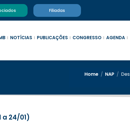
ociados
Filiadas
MB
NOTÍCIAS
PUBLICAÇÕES
CONGRESSO
AGENDA
Home
/
NAP
/
Des
 a 24/01)