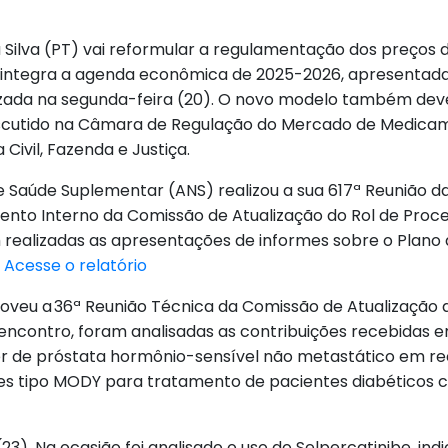
da Silva (PT) vai reformular a regulamentação dos preços
 integra a agenda econômica de 2025-2026, apresentada
alizada na segunda-feira (20). O novo modelo também de
discutido na Câmara de Regulação do Mercado de Medic
Civil, Fazenda e Justiça.
e Saúde Suplementar (ANS) realizou a sua 617ª Reunião da
ento Interno da Comissão de Atualização do Rol de Pro
realizadas as apresentações de informes sobre o Plano 
.
Acesse o relatório
oveu a 36ª Reunião Técnica da Comissão de Atualização 
ncontro, foram analisadas as contribuições recebidas e
de próstata hormônio-sensível não metastático em reco
tes tipo MODY para tratamento de pacientes diabéticos
(23). Na ocasião foi analisado o uso do Selpercatinibe, in