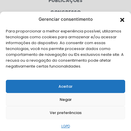
PUBLICAÇÕES
CONGRESSO
Gerenciar consentimento
AGENDA
Para proporcionar a melhor experiência possível, utilizamos
CAMPANHAS
tecnologias como cookies para armazenar e/ou acessar
informações do dispositivo. Ao consentir com essas
SERVIÇOS
tecnologias, você nos permite processar dados como
comportamento de navegação ou IDs exclusivos neste site. A
FILIADAS
recusa ou a revogação do consentimento pode afetar
negativamente certas funcionalidades.
LGPD
FALE CONOSCO
Aceitar
Solicite Apoio Institucional da AMB para o seu evento
Negar
Ver preferências
© Copyright AMB 2026. Todos os direitos reservados.
LGPD