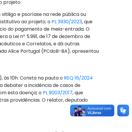
o projeto.
itiligo e psoríase na rede pública ou
titutivo ao projeto; o
PL 3930/2023
, que
efício do pagamento de meia-entrada. O
tera a Lei nº 5.991, de 17 de dezembro de
cêuticos e Correlatos, e dá outras
tada Alice Portugal (PCdoB-BA), apresentou
), às 10h. Consta na pauta o
REQ 16/2024
ra debater a incidência de casos de
 com esta doença; o
PL 9003/2017
, que
utras providências. O relator, deputado