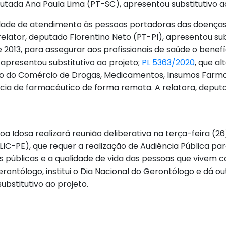
putada Ana Paula Lima (PT-SC), apresentou substitutivo a
idade de atendimento às pessoas portadoras das doenças v
lator, deputado Florentino Neto (PT-PI), apresentou subs
de 2013, para assegurar aos profissionais de saúde o ben
apresentou substitutivo ao projeto;
PL 5363/2020
, que al
rio do Comércio de Drogas, Medicamentos, Insumos Farma
ência de farmacêutico de forma remota. A relatora, depu
a Idosa realizará reunião deliberativa na terça-feira (26
LIC-PE), que requer a realização de Audiência Pública pa
cas públicas e a qualidade de vida das pessoas que vivem
erontólogo, institui o Dia Nacional do Gerontólogo e dá o
bstitutivo ao projeto.