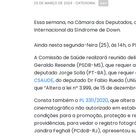
NAP
25 DE MARÇO DE 2024
- CATEGORIA:
Essa semana, na Câmara dos Deputados, o
Internacional da Síndrome de Down.
Ainda nesta segunda-feira (25), às 14h, 
A Comissão de Saúde realizará reunião deli
Geraldo Resende (PSDB-MS), que requer a r
deputado Jorge Solla (PT-BA), que requer 
CSAUDE
, do deputado Dr Fabio Rueda (UNIÃ
que “Altera a lei nº 3.999, de 15 de dezemb
Consta também o
PL 3311/2020
, que alter
cinematográfico não autorizado em estabel
condições para a promoção, proteção e re
providências, para vedar o registro fotog
Jandira Feghali (PCdoB-RJ), apresentou sub