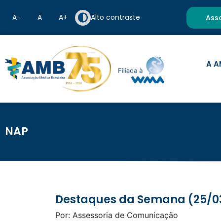
A−
A
A+
Alto contraste
Ass
A A
NAP
Destaques da Semana (25/0
Por: Assessoria de Comunicação