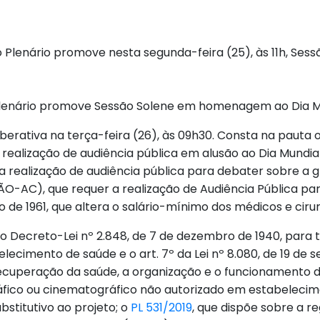
 Plenário promove nesta segunda-feira (25), às 11h, Se
o Plenário promove Sessão Solene em homenagem ao Dia M
berativa na terça-feira (26), às 09h30. Consta na pauta 
ealização de audiência pública em alusão ao Dia Mundial
a realização de audiência pública para debater sobre a 
O-AC), que requer a realização de Audiência Pública para
ro de 1961, que altera o salário-mínimo dos médicos e ciru
a o Decreto-Lei nº 2.848, de 7 de dezembro de 1940, para 
ecimento de saúde e o art. 7º da Lei nº 8.080, de 19 de 
cuperação da saúde, a organização e o funcionamento d
ráfico ou cinematográfico não autorizado em estabelecim
stitutivo ao projeto; o
PL 531/2019
, que dispõe sobre a r