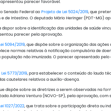
 apresentou parecer favorável.
o Senado Federal ao
Projeto de Lei 5024/2019
, que prete
e de Intestino. O deputado Mário Heringer (PDT-MG) ap
a dispor sobre a identificação das unidades de saúde vin
esentou parecer pela aprovação.
Lei 5094/2019
, que dispõe sobre a organização das ações d
ece normas relativas à notificação compulsória de doenç
 população não imunizada. O parecer apresentado pelo de
 Lei 5773/2019
, para estabelecer o conteúdo do laudo téc
das cautelares relativos a auxílio-doença.
que dispõe sobre as diretrizes a serem observadas na for
utada Adriana Ventura (NOVO-SP), pela aprovação, com su
Lei 1027/2022
, que trata sobre a participação direta ou i