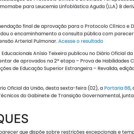
umomabe para Leucemia Linfoblástica Aguda (LLA) B deriv
ndação final de aprovação para o Protocolo Clínico e Di
ndou o encaminhamento a consulta pública com parecer f
tensão Arterial Pulmonar.
Acesse o resultado
Educacionais Anísio Teixeira publicou no Diário Oficial da 
tar de aprovados na 2ª etapa – Prova de Habilidades Cl
ões de Educação Superior Estrangeira – Revalida, edição 2
io Oficial da União, desta sexta-feira (02), a
Portaria 66
,
Técnicos do Gabinete de Transição Governamental, junt
.
QUES
arecer que dispõe sobre restrições excepcionais e tempo