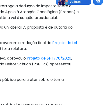
prorroga a dedução do imposto sobre a
 de Apoio à Atenção Oncológica (Pronon) e
ria vai à sanção presidencial.
a unilateral. A proposta é de autoria do
aprovaram a redação final do
Projeto de Lei
foi a relatora.
tiva, aprovou o
Projeto de Lei 1778/2020
,
utado Heitor Schuch (PSB-RS) apresentou
a pública para tratar sobre o tema:
 no rol de doenças graves e raras, a