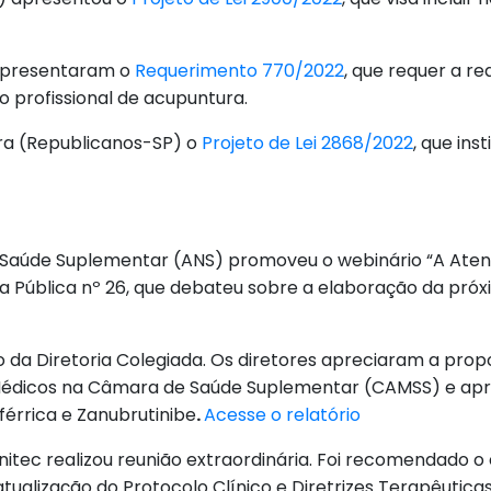
 apresentaram o
Requerimento 770/2022
, que requer a r
o profissional de acupuntura.
ira (Republicanos-SP) o
Projeto de Lei 2868/2022
, que ins
e Saúde Suplementar (ANS) promoveu o webinário “A Aten
a Pública nº 26, que debateu sobre a elaboração da próx
ão da Diretoria Colegiada. Os diretores apreciaram a pro
s Médicos na Câmara de Saúde Suplementar (CAMSS) e apr
érrica e Zanubrutinibe
.
Acesse o relatório
 Conitec realizou reunião extraordinária. Foi recomendad
 atualização do Protocolo Clínico e Diretrizes Terapêutica