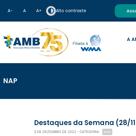
A−
A
A+
Alto contraste
Ass
A A
NAP
Destaques da Semana (28/11
NAP
3 DE DEZEMBRO DE 2022
- CATEGORIA: