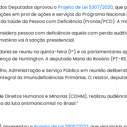
a dos Deputados aprovou o
Projeto de Lei 5307/2020
, que 
ções em prol de ações e serviços do Programa Nacional
da Saúde da Pessoa com Deficiência (Pronas/PCD). A maté
onsidera pessoa com deficiência aquela com perda auditiv
atéria vai à sanção presidencial.
dania se reuniu na quinta-feira (1º) e os parlamentares 
Doença de Huntington. A deputada Maria do Rosário (PT-RS) 
lho, Administração e Serviço Público em reunião delibera
o Integral às Imunodeficiências Primárias. O relator, dep
e Direitos Humanos e Minorias (CDHM), realizou audiênci
sa da luta antimanicomial no Brasil.”
) apresentou o
Projeto de Lei 2900/2022
, que visa incluir