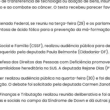
o de transferência de tecnologia ou doação de bens, ins
ão e ao combate ao câncer. O texto recebeu parecer favor
Senado Federal, se reuniu na terça-feira (29) e os parl
osa de ácido fólico para a prevenção da má-formação f
ocial e Família (CSSF), realizou audiência pública para 
requerido pela deputada Paula Belmonte (Cidadania-DF).
Defesa dos Direitos das Pessoas com Deficiência promoveu
miloidose hereditária no SUS. A deputada Rejane Dias (PT-
ealizou audiência pública na quarta-feira (30) e foi dis
ão. O debate foi solicitado pela deputada Carmen Zano
Finanças e Tributação realizou reunião deliberativa e foi
cas e sociais no campo da Síndrome de Down e dá outras p