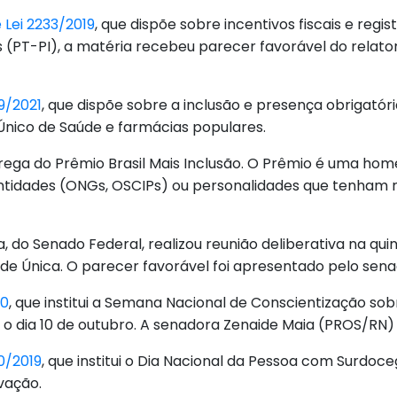
 Lei 2233/2019
, que dispõe sobre incentivos fiscais e reg
s (PT-PI), a matéria recebeu parecer favorável do relato
9/2021
, que dispõe sobre a inclusão e presença obrigató
Único de Saúde e farmácias populares.
ntrega do Prêmio Brasil Mais Inclusão. O Prêmio é uma h
entidades (ONGs, OSCIPs) ou personalidades que tenham r
 do Senado Federal, realizou reunião deliberativa na quin
Saúde Única. O parecer favorável foi apresentado pelo sen
20
, que institui a Semana Nacional de Conscientização so
dia 10 de outubro. A senadora Zenaide Maia (PROS/RN)
0/2019
, que institui o Dia Nacional da Pessoa com Surdoc
vação.