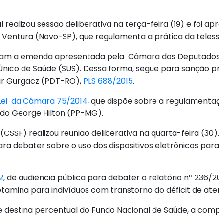
realizou sessão deliberativa na terça-feira (19) e foi ap
 Ventura (Novo-SP), que regulamenta a prática da teless
itaram a emenda apresentada pela Câmara dos Deputado
nico de Saúde (SUS). Dessa forma, segue para sanção pr
cir Gurgacz (PDT-RO),
PLS 688/2015
.
 Lei da Câmara 75/2014
, que dispõe sobre a regulamenta
tado George Hilton (PP-MG).
 (CSSF) realizou reunião deliberativa na quarta-feira (3
ara debater sobre o uso dos dispositivos eletrônicos par
2
, de audiência pública para debater o relatório nº 236
etamina para indivíduos com transtorno do déficit de at
ue destina percentual do Fundo Nacional de Saúde, a com