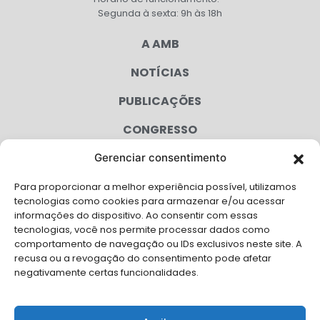
Segunda à sexta: 9h às 18h
A AMB
NOTÍCIAS
PUBLICAÇÕES
CONGRESSO
Gerenciar consentimento
AGENDA
Para proporcionar a melhor experiência possível, utilizamos
CAMPANHAS
tecnologias como cookies para armazenar e/ou acessar
informações do dispositivo. Ao consentir com essas
SERVIÇOS
tecnologias, você nos permite processar dados como
comportamento de navegação ou IDs exclusivos neste site. A
FILIADAS
recusa ou a revogação do consentimento pode afetar
negativamente certas funcionalidades.
LGPD
FALE CONOSCO