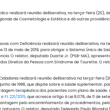
ico realizará reunião deliberativa, na terça-feira (20), 
ionais de Cosmetologia e Estética e dá outras providênci
oas com Deficiência realizará reunião deliberativa, na te
, de 13 de maio de 2019, para obrigar o Sistema Único de S
ncia. O relator, deputado Duarte Jr. (PSB-MA), apresento
ão dos Direitos da Pessoa com Síndrome de Tourette. O re
Cidadania realizará reunião deliberativa na terça-feira (
de junho de 1998, que dispõe sobre a saúde suplementar, pa
dagem terapêutica dos pacientes com plano de saúde. A
e o
PL 221/2015
, que acresce artigo à Lei 8.078, de 11 de s
e vantagem pelo encaminhamento de procedimentos, pel
r natureza. O relator, deputado Delegado Paulo Bilynskyj