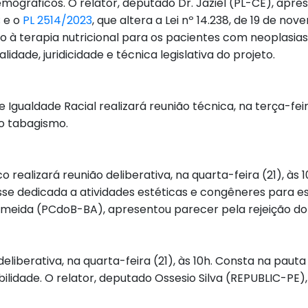
ográficos. O relator, deputado Dr. Jaziel (PL-CE), apres
; e o
PL 2514/2023
, que altera a Lei nº 14.238, de 19 de nov
 à terapia nutricional para os pacientes com neoplasias.
idade, juridicidade e técnica legislativa do projeto.
 Igualdade Racial realizará reunião técnica, na terça-feir
ao tabagismo.
ealizará reunião deliberativa, na quarta-feira (21), às 
asse dedicada a atividades estéticas e congêneres para e
Almeida (PCdoB-BA), apresentou parecer pela rejeição do 
eliberativa, na quarta-feira (21), às 10h. Consta na pauta
ilidade. O relator, deputado Ossesio Silva (REPUBLIC-PE)