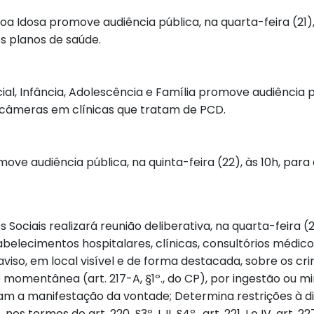
oa Idosa promove audiência pública, na quarta-feira (21)
os planos de saúde.
al, Infância, Adolescência e Família promove audiência púb
e câmeras em clínicas que tratam de PCD.
e audiência pública, na quinta-feira (22), às 10h, para
Sociais realizará reunião deliberativa, na quarta-feira (2
elecimentos hospitalares, clínicas, consultórios médicos
aviso, em local visível e de forma destacada, sobre os cr
momentânea (art. 217-A, §1º., do CP), por ingestão ou mi
cam a manifestação da vontade; Determina restrições à 
os termos do art. 220, §3º. I, II, §4º., art. 221, I e IV, art