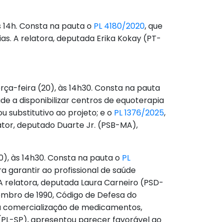
às 14h. Consta na pauta o
PL 4180/2020
, que
as. A relatora, deputada Erika Kokay (PT-
rça-feira (20), às 14h30. Consta na pauta
aúde a disponibilizar centros de equoterapia
u substitutivo ao projeto; e o
PL 1376/2025
,
lator, deputado Duarte Jr. (PSB-MA),
20), às 14h30. Consta na pauta o
PL
ra garantir ao profissional de saúde
 relatora, deputada Laura Carneiro (PSD-
etembro de 1990, Código de Defesa do
a comercialização de medicamentos,
 (PL-SP), apresentou parecer favorável ao