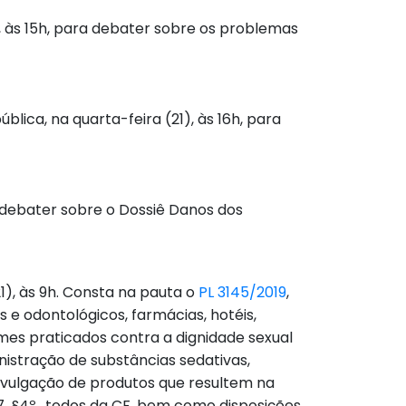
, às 15h, para debater sobre os problemas
lica, na quarta-feira (21), às 16h, para
 debater sobre o Dossiê Danos dos
1), às 9h. Consta na pauta o
PL 3145/2019
,
 e odontológicos, farmácias, hotéis,
imes praticados contra a dignidade sexual
nistração de substâncias sedativas,
divulgação de produtos que resultem na
. 227, §4º., todos da CF, bem como disposições