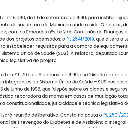
 Lei nº 8.080, de 19 de setembro de 1990, para instituir aj
ento de saúde fora do Município onde reside. O relator, 
de, com as Emendas nºs 1 e 2 da Comissão de Finanças e T
dade dos projetos apensados; o
PL 2641/2019
, que altera a Le
 para estabelecer requisitos para a compra de equipamen
o Sistema Único de Saúde (SUS). A relatora, deputada La
ica legislativa do projeto.
a a Lei nº 9.797, de 6 de maio de 1999, que ’dispõe sobre a 
 integrantes do Sistema Único de Saúde – SUS nos caso
 3 de junho de 1998, que ’dispõe sobre os planos e seguros
plástica reparadora da mama em casos de mutilação total 
constitucionalidade, juridicidade e técnica legislativa d
alizará reunião deliberativa. Consta na pauta o
PL 2501/20
acional de Prevenção do Diabetes e de Assistência Integral 