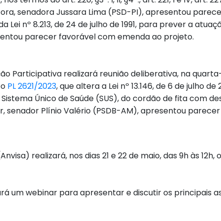
relatora, senadora Jussara Lima (PSD-PI), apresentou parece
da Lei nº 8.213, de 24 de julho de 1991, para prever a atuaç
esentou parecer favorável com emenda ao projeto.
 Participativa realizará reunião deliberativa, na quarta-f
 o
PL 2621/2023
, que altera a Lei nº 13.146, de 6 de julho 
lo Sistema Único de Saúde (SUS), do cordão de fita com de
r, senador Plínio Valério (PSDB-AM), apresentou parecer 
(Anvisa) realizará, nos dias 21 e 22 de maio, das 9h às 12
lizará um webinar para apresentar e discutir os principais