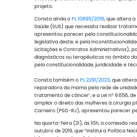
projeto.
Consta ainda o
PL 10895/2018
, que altera a
Saúde (SUS) que necessita realizar tratam
apresentou parecer pela constitucionalida
legislativa deste; e pela inconstitucionali
Licitações e Contratos Administrativos),
diagnósticos ou terapêuticos no âmbito d
pela constitucionalidade, juridicidade e técn
Consta também o
PL 2291/2023
, que alter
reparadora da mama pela rede de unidades
tratamento de câncer’, e a Lei nº 9.656, de
ampliar o direito das mulheres à cirurgia 
Carneiro (PSD-RJ), apresentou parecer pela 
Na quarta-feira (21), às 10h, a comissão re
outubro de 2019, que “Institui a Política N