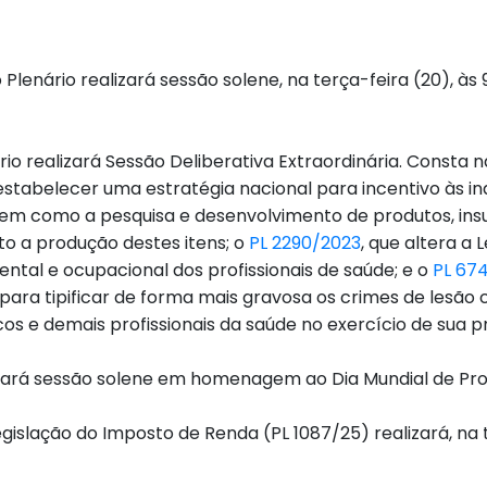
lenário realizará sessão solene, na terça-feira (20), à
ário realizará Sessão Deliberativa Extraordinária. Consta 
estabelecer uma estratégia nacional para incentivo às in
 bem como a pesquisa e desenvolvimento de produtos, in
to a produção destes itens; o
PL 2290/2023
, que altera a 
tal e ocupacional dos profissionais de saúde; e o
PL 67
para tipificar de forma mais gravosa os crimes de lesão 
 e demais profissionais da saúde no exercício de sua pr
realizará sessão solene em homenagem ao Dia Mundial de P
islação do Imposto de Renda (PL 1087/25) realizará, na t