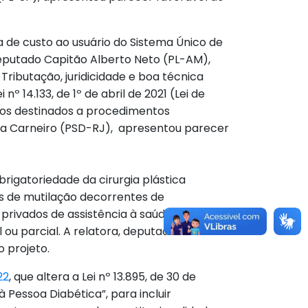
uda de custo ao usuário do Sistema Único de
deputado Capitão Alberto Neto (PL-AM),
ributação, juridicidade e boa técnica
i nº 14.133, de 1º de abril de 2021 (Lei de
tos destinados a procedimentos
ura Carneiro (PSD-RJ), apresentou parecer
obrigatoriedade da cirurgia plástica
s de mutilação decorrentes de
 privados de assistência à saúde’, para
ou parcial. A relatora, deputada Laura
o projeto.
22
, que altera a Lei nº 13.895, de 30 de
à Pessoa Diabética”, para incluir