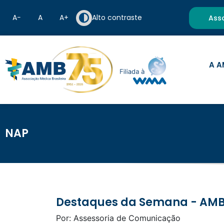
A−
A
A+
Alto contraste
Ass
A A
NAP
Destaques da Semana - AMB 
Por: Assessoria de Comunicação