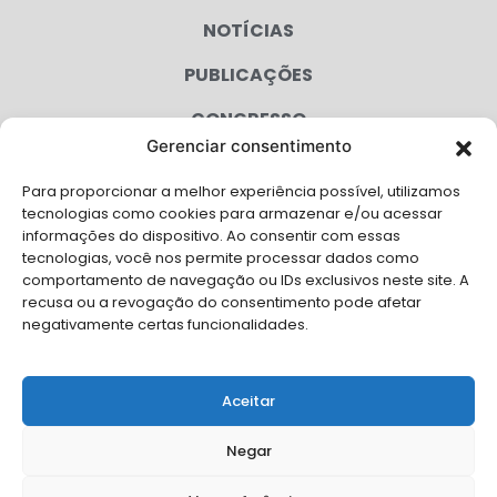
NOTÍCIAS
PUBLICAÇÕES
CONGRESSO
Gerenciar consentimento
AGENDA
Para proporcionar a melhor experiência possível, utilizamos
CAMPANHAS
tecnologias como cookies para armazenar e/ou acessar
informações do dispositivo. Ao consentir com essas
SERVIÇOS
tecnologias, você nos permite processar dados como
comportamento de navegação ou IDs exclusivos neste site. A
FILIADAS
recusa ou a revogação do consentimento pode afetar
negativamente certas funcionalidades.
LGPD
FALE CONOSCO
Aceitar
Solicite Apoio Institucional da AMB para o seu evento
Negar