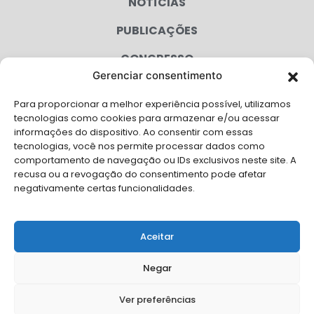
NOTÍCIAS
PUBLICAÇÕES
CONGRESSO
Gerenciar consentimento
AGENDA
Para proporcionar a melhor experiência possível, utilizamos
CAMPANHAS
tecnologias como cookies para armazenar e/ou acessar
informações do dispositivo. Ao consentir com essas
SERVIÇOS
tecnologias, você nos permite processar dados como
comportamento de navegação ou IDs exclusivos neste site. A
FILIADAS
recusa ou a revogação do consentimento pode afetar
negativamente certas funcionalidades.
LGPD
FALE CONOSCO
Aceitar
Solicite Apoio Institucional da AMB para o seu evento
Negar
Ver preferências