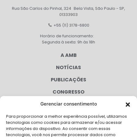
Rua São Carlos do Pinhal, 324 Bela Vista, São Paulo - SP,
01333903
+55 (11) 3178-6800
Horário de funcionamento:
Segunda à sexta: 9h às 18h
A AMB
NOTÍCIAS
PUBLICAÇÕES
CONGRESSO
Gerenciar consentimento
AGENDA
Para proporcionar a melhor experiência possível, utilizamos
CAMPANHAS
tecnologias como cookies para armazenar e/ou acessar
informações do dispositivo. Ao consentir com essas
SERVIÇOS
tecnologias, você nos permite processar dados como