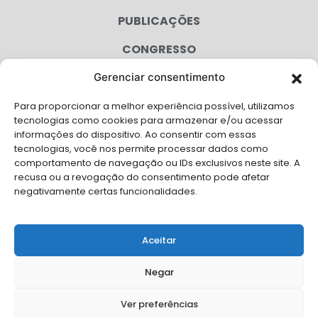
PUBLICAÇÕES
CONGRESSO
Gerenciar consentimento
AGENDA
Para proporcionar a melhor experiência possível, utilizamos
CAMPANHAS
tecnologias como cookies para armazenar e/ou acessar
informações do dispositivo. Ao consentir com essas
SERVIÇOS
tecnologias, você nos permite processar dados como
comportamento de navegação ou IDs exclusivos neste site. A
FILIADAS
recusa ou a revogação do consentimento pode afetar
negativamente certas funcionalidades.
LGPD
FALE CONOSCO
Aceitar
Solicite Apoio Institucional da AMB para o seu evento
Negar
Ver preferências