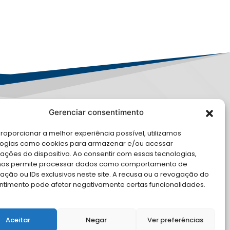
Gerenciar consentimento
LE CONOSCO
roporcionar a melhor experiência possível, utilizamos
logias como cookies para armazenar e/ou acessar
cite Apoio Institucional da AMB
ações do dispositivo. Ao consentir com essas tecnologias,
 o seu evento
nos permite processar dados como comportamento de
ção ou IDs exclusivos neste site. A recusa ou a revogação do
ntimento pode afetar negativamente certas funcionalidades.
Aceitar
Negar
Ver preferências