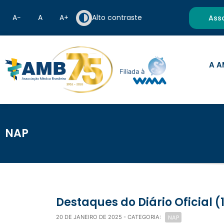
A−
A
A+
Alto contraste
Ass
A A
NAP
Destaques do Diário Oficial 
NAP
20 DE JANEIRO DE 2025
- CATEGORIA: