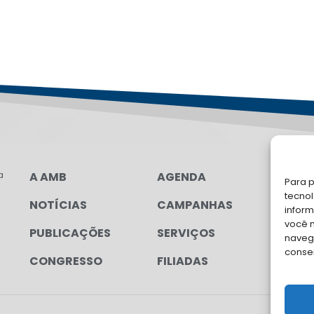
a
A AMB
AGENDA
FA
Para p
tecno
NOTÍCIAS
CAMPANHAS
Soli
inform
para
você 
PUBLICAÇÕES
SERVIÇOS
navega
conse
CONGRESSO
FILIADAS