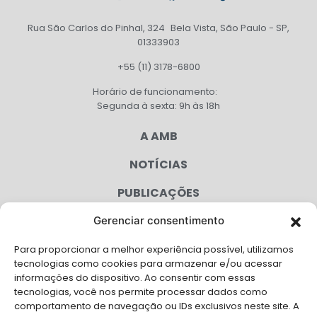
Rua São Carlos do Pinhal, 324 Bela Vista, São Paulo - SP,
01333903
+55 (11) 3178-6800
Horário de funcionamento:
Segunda à sexta: 9h às 18h
A AMB
NOTÍCIAS
PUBLICAÇÕES
CONGRESSO
Gerenciar consentimento
Para proporcionar a melhor experiência possível, utilizamos
AGENDA
tecnologias como cookies para armazenar e/ou acessar
informações do dispositivo. Ao consentir com essas
CAMPANHAS
tecnologias, você nos permite processar dados como
comportamento de navegação ou IDs exclusivos neste site. A
SERVIÇOS