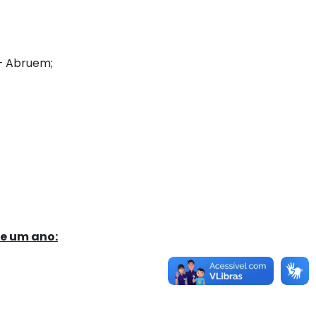
 – Abruem;
e um ano: