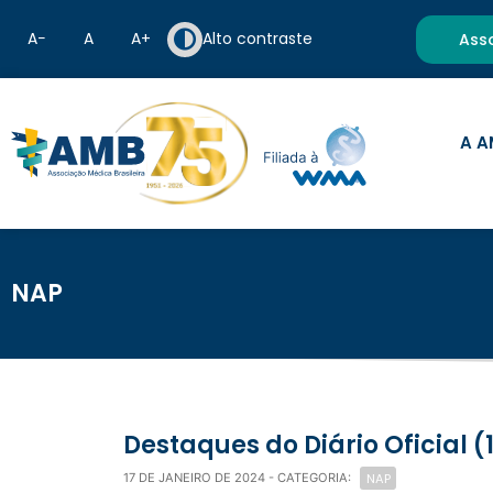
A−
A
A+
Alto contraste
Ass
A A
NAP
Destaques do Diário Oficial 
NAP
17 DE JANEIRO DE 2024
- CATEGORIA: