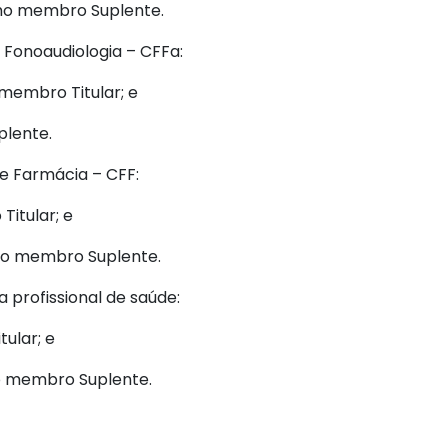
omo membro Suplente.
 Fonoaudiologia – CFFa:
membro Titular; e
plente.
de Farmácia – CFF:
itular; e
omo membro Suplente.
 profissional de saúde:
ular; e
mo membro Suplente.