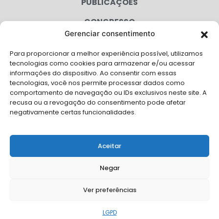
PUBLICAÇÕES
CONGRESSO
Gerenciar consentimento
AGENDA
Para proporcionar a melhor experiência possível, utilizamos
CAMPANHAS
tecnologias como cookies para armazenar e/ou acessar
informações do dispositivo. Ao consentir com essas
SERVIÇOS
tecnologias, você nos permite processar dados como
comportamento de navegação ou IDs exclusivos neste site. A
FILIADAS
recusa ou a revogação do consentimento pode afetar
negativamente certas funcionalidades.
LGPD
FALE CONOSCO
Aceitar
Solicite Apoio Institucional da AMB para o seu evento
Negar
Ver preferências
© Copyright AMB 2026. Todos os direitos reservados.
LGPD