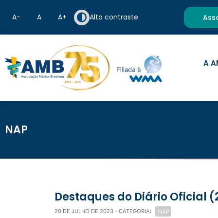
A−
A
A+
Alto contraste
Ass
A A
NAP
Destaques do Diário Oficial 
NAP
20 DE JULHO DE 2023
- CATEGORIA: