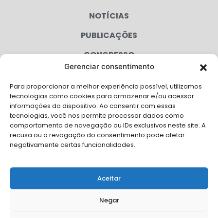
NOTÍCIAS
PUBLICAÇÕES
CONGRESSO
Gerenciar consentimento
AGENDA
Para proporcionar a melhor experiência possível, utilizamos
CAMPANHAS
tecnologias como cookies para armazenar e/ou acessar
informações do dispositivo. Ao consentir com essas
SERVIÇOS
tecnologias, você nos permite processar dados como
comportamento de navegação ou IDs exclusivos neste site. A
FILIADAS
recusa ou a revogação do consentimento pode afetar
negativamente certas funcionalidades.
LGPD
FALE CONOSCO
Aceitar
Solicite Apoio Institucional da AMB para o seu evento
Negar