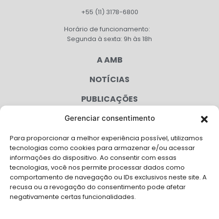
+55 (11) 3178-6800
Horário de funcionamento:
Segunda à sexta: 9h às 18h
A AMB
NOTÍCIAS
PUBLICAÇÕES
CONGRESSO
Gerenciar consentimento
Para proporcionar a melhor experiência possível, utilizamos
AGENDA
tecnologias como cookies para armazenar e/ou acessar
informações do dispositivo. Ao consentir com essas
CAMPANHAS
tecnologias, você nos permite processar dados como
comportamento de navegação ou IDs exclusivos neste site. A
SERVIÇOS
recusa ou a revogação do consentimento pode afetar
negativamente certas funcionalidades.
FILIADAS