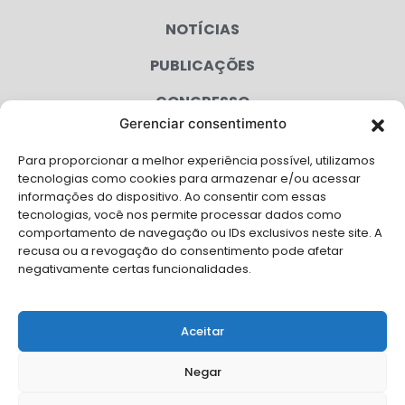
NOTÍCIAS
PUBLICAÇÕES
CONGRESSO
Gerenciar consentimento
AGENDA
Para proporcionar a melhor experiência possível, utilizamos
CAMPANHAS
tecnologias como cookies para armazenar e/ou acessar
informações do dispositivo. Ao consentir com essas
SERVIÇOS
tecnologias, você nos permite processar dados como
comportamento de navegação ou IDs exclusivos neste site. A
FILIADAS
recusa ou a revogação do consentimento pode afetar
negativamente certas funcionalidades.
LGPD
FALE CONOSCO
Aceitar
Solicite Apoio Institucional da AMB para o seu evento
Negar