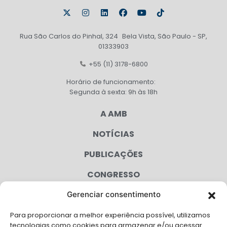
Rua São Carlos do Pinhal, 324 Bela Vista, São Paulo - SP,
01333903
+55 (11) 3178-6800
Horário de funcionamento:
Segunda à sexta: 9h às 18h
A AMB
NOTÍCIAS
PUBLICAÇÕES
CONGRESSO
Gerenciar consentimento
AGENDA
Para proporcionar a melhor experiência possível, utilizamos
CAMPANHAS
tecnologias como cookies para armazenar e/ou acessar