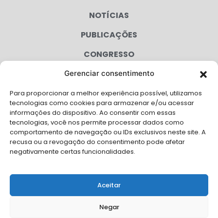
NOTÍCIAS
PUBLICAÇÕES
CONGRESSO
Gerenciar consentimento
AGENDA
Para proporcionar a melhor experiência possível, utilizamos
CAMPANHAS
tecnologias como cookies para armazenar e/ou acessar
informações do dispositivo. Ao consentir com essas
SERVIÇOS
tecnologias, você nos permite processar dados como
comportamento de navegação ou IDs exclusivos neste site. A
FILIADAS
recusa ou a revogação do consentimento pode afetar
negativamente certas funcionalidades.
LGPD
FALE CONOSCO
Aceitar
Solicite Apoio Institucional da AMB para o seu evento
Negar