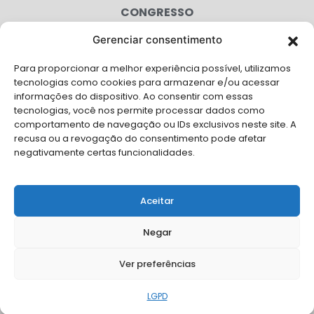
CONGRESSO
Gerenciar consentimento
AGENDA
Para proporcionar a melhor experiência possível, utilizamos
CAMPANHAS
tecnologias como cookies para armazenar e/ou acessar
informações do dispositivo. Ao consentir com essas
SERVIÇOS
tecnologias, você nos permite processar dados como
comportamento de navegação ou IDs exclusivos neste site. A
FILIADAS
recusa ou a revogação do consentimento pode afetar
negativamente certas funcionalidades.
LGPD
FALE CONOSCO
Aceitar
Solicite Apoio Institucional da AMB para o seu evento
Negar
Ver preferências
© Copyright AMB 2026. Todos os direitos reservados.
LGPD