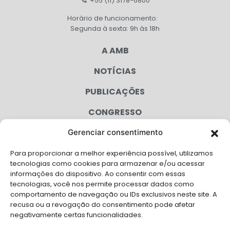
+55 (11) 3178-6800
Horário de funcionamento:
Segunda à sexta: 9h às 18h
A AMB
NOTÍCIAS
PUBLICAÇÕES
CONGRESSO
Gerenciar consentimento
AGENDA
Para proporcionar a melhor experiência possível, utilizamos
CAMPANHAS
tecnologias como cookies para armazenar e/ou acessar
informações do dispositivo. Ao consentir com essas
SERVIÇOS
tecnologias, você nos permite processar dados como
comportamento de navegação ou IDs exclusivos neste site. A
FILIADAS
recusa ou a revogação do consentimento pode afetar
negativamente certas funcionalidades.
LGPD