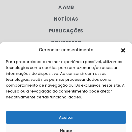
A AMB
NOTÍCIAS
PUBLICAÇÕES
CONGRESSO
Gerenciar consentimento
AGENDA
Para proporcionar a melhor experiência possível, utilizamos
CAMPANHAS
tecnologias como cookies para armazenar e/ou acessar
informações do dispositivo. Ao consentir com essas
SERVIÇOS
tecnologias, você nos permite processar dados como
comportamento de navegação ou IDs exclusivos neste site. A
FILIADAS
recusa ou a revogação do consentimento pode afetar
negativamente certas funcionalidades.
LGPD
FALE CONOSCO
Aceitar
Solicite Apoio Institucional da AMB para o seu evento
Negar