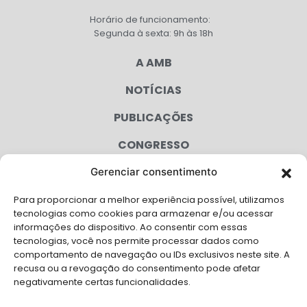
Horário de funcionamento:
Segunda à sexta: 9h às 18h
A AMB
NOTÍCIAS
PUBLICAÇÕES
CONGRESSO
Gerenciar consentimento
AGENDA
Para proporcionar a melhor experiência possível, utilizamos
CAMPANHAS
tecnologias como cookies para armazenar e/ou acessar
informações do dispositivo. Ao consentir com essas
SERVIÇOS
tecnologias, você nos permite processar dados como
comportamento de navegação ou IDs exclusivos neste site. A
FILIADAS
recusa ou a revogação do consentimento pode afetar
negativamente certas funcionalidades.
LGPD