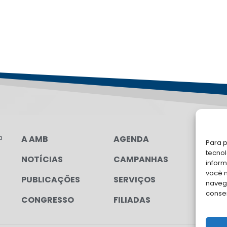
a
A AMB
AGENDA
FA
Para p
tecno
NOTÍCIAS
CAMPANHAS
Soli
inform
para
você 
PUBLICAÇÕES
SERVIÇOS
navega
conse
CONGRESSO
FILIADAS