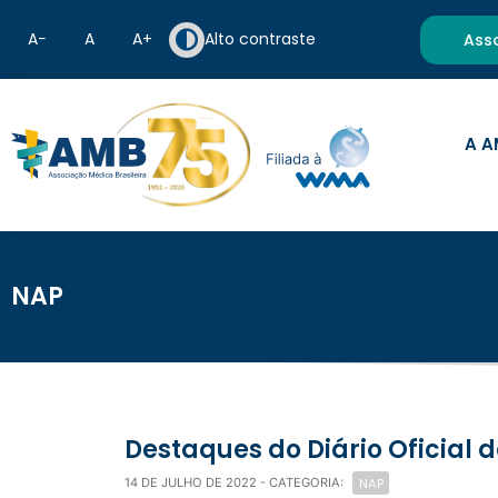
A−
A
A+
Alto contraste
Ass
A A
NAP
Destaques do Diário Oficial d
NAP
14 DE JULHO DE 2022
- CATEGORIA: