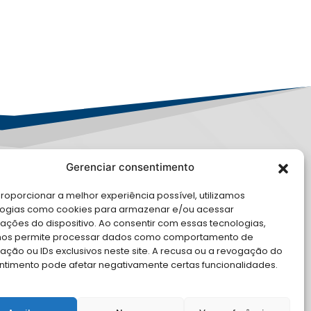
Gerenciar consentimento
LE CONOSCO
roporcionar a melhor experiência possível, utilizamos
logias como cookies para armazenar e/ou acessar
cite Apoio Institucional da AMB
ações do dispositivo. Ao consentir com essas tecnologias,
 o seu evento
nos permite processar dados como comportamento de
ção ou IDs exclusivos neste site. A recusa ou a revogação do
ntimento pode afetar negativamente certas funcionalidades.