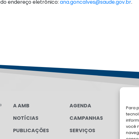
 do endereço eletrônico:
ana.goncalves@saude.gov.br
.
a
A AMB
AGENDA
LG
Para p
FAL
tecno
NOTÍCIAS
CAMPANHAS
inform
Soli
você 
PUBLICAÇÕES
SERVIÇOS
para
navega
conse