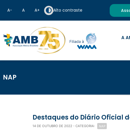
A−
A
A+
Alto contraste
Ass
A A
NAP
Destaques do Diário Oficial 
NAP
14 DE OUTUBRO DE 2022
- CATEGORIA: