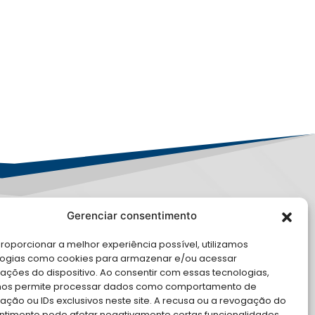
Gerenciar consentimento
PD
roporcionar a melhor experiência possível, utilizamos
E CONOSCO
logias como cookies para armazenar e/ou acessar
ações do dispositivo. Ao consentir com essas tecnologias,
cite Apoio Institucional da AMB
nos permite processar dados como comportamento de
 o seu evento
ção ou IDs exclusivos neste site. A recusa ou a revogação do
ntimento pode afetar negativamente certas funcionalidades.