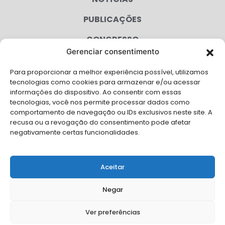
PUBLICAÇÕES
CONGRESSO
Gerenciar consentimento
AGENDA
Para proporcionar a melhor experiência possível, utilizamos
CAMPANHAS
tecnologias como cookies para armazenar e/ou acessar
informações do dispositivo. Ao consentir com essas
SERVIÇOS
tecnologias, você nos permite processar dados como
comportamento de navegação ou IDs exclusivos neste site. A
FILIADAS
recusa ou a revogação do consentimento pode afetar
negativamente certas funcionalidades.
LGPD
FALE CONOSCO
Aceitar
Solicite Apoio Institucional da AMB para o seu evento
Negar
Ver preferências