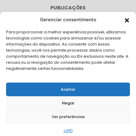
PUBLICAÇÕES
CONGRESSO
Gerenciar consentimento
Para proporcionar a melhor experiência possível, utilizamos
AGENDA
tecnologias como cookies para armazenar e/ou acessar
informações do dispositivo. Ao consentir com essas
CAMPANHAS
tecnologias, você nos permite processar dados como
comportamento de navegação ou IDs exclusivos neste site. A
SERVIÇOS
recusa ou a revogação do consentimento pode afetar
negativamente certas funcionalidades.
FILIADAS
FALE CONOSCO
Aceitar
Solicite Apoio Institucional da AMB para o seu evento
Negar
Ver preferências
© Copyright AMB 2025. Todos os direitos reservados.
LGPD