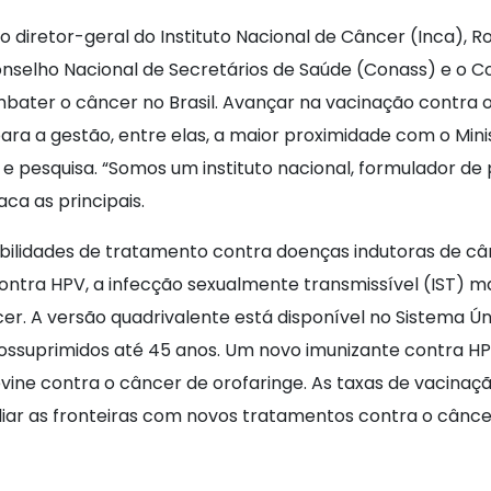
retor-geral do Instituto Nacional de Câncer (Inca), Ro
onselho Nacional de Secretários de Saúde (Conass) e o C
bater o câncer no Brasil. Avançar na vacinação contra 
s para a gestão, entre elas, a maior proximidade com o Mi
e pesquisa. “Somos um instituto nacional, formulador de po
ca as principais.
sibilidades de tratamento contra doenças indutoras de c
 contra HPV, a infecção sexualmente transmissível (IST)
cer. A versão quadrivalente está disponível no Sistema Ú
nossuprimidos até 45 anos. Um novo imunizante contra HP
ine contra o câncer de orofaringe. As taxas de vacinação
iar as fronteiras com novos tratamentos contra o cânce