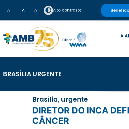
A−
A
A+
Alto contraste
Benefíci
A A
BRASÍLIA URGENTE
Brasília, urgente
DIRETOR DO INCA DEFENDE INTEGRAÇÃO PARA PREVENIR E COMBATER O
CÂNCER