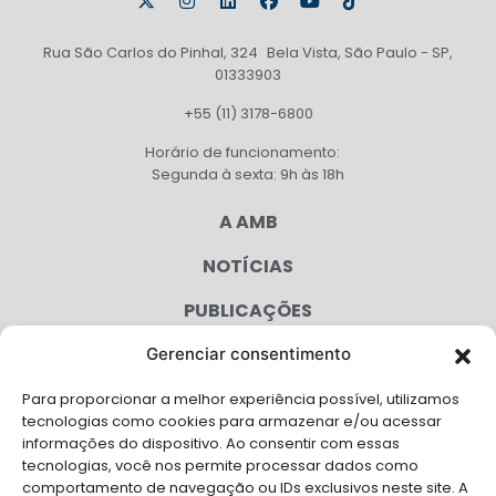
Rua São Carlos do Pinhal, 324 Bela Vista, São Paulo - SP,
01333903
+55 (11) 3178-6800
Horário de funcionamento:
Segunda à sexta: 9h às 18h
A AMB
NOTÍCIAS
PUBLICAÇÕES
CONGRESSO
Gerenciar consentimento
Para proporcionar a melhor experiência possível, utilizamos
AGENDA
tecnologias como cookies para armazenar e/ou acessar
informações do dispositivo. Ao consentir com essas
CAMPANHAS
tecnologias, você nos permite processar dados como
comportamento de navegação ou IDs exclusivos neste site. A
SERVIÇOS