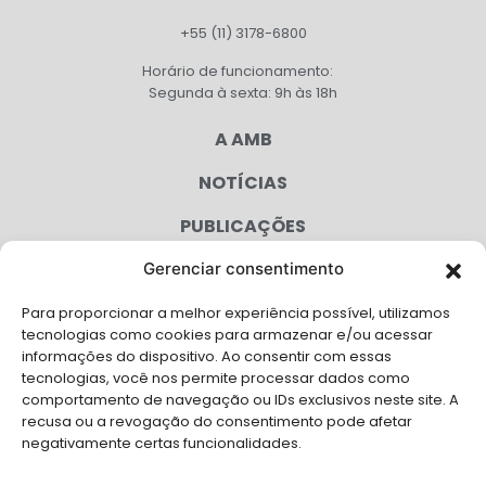
+55 (11) 3178-6800
Horário de funcionamento:
Segunda à sexta: 9h às 18h
A AMB
NOTÍCIAS
PUBLICAÇÕES
CONGRESSO
Gerenciar consentimento
Para proporcionar a melhor experiência possível, utilizamos
AGENDA
tecnologias como cookies para armazenar e/ou acessar
informações do dispositivo. Ao consentir com essas
CAMPANHAS
tecnologias, você nos permite processar dados como
comportamento de navegação ou IDs exclusivos neste site. A
SERVIÇOS
recusa ou a revogação do consentimento pode afetar
negativamente certas funcionalidades.
FILIADAS