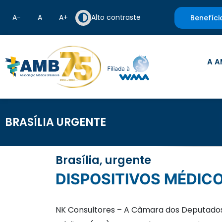
A−
A
A+
Alto contraste
Benefíci
A A
BRASÍLIA URGENTE
Brasília, urgente
DISPOSITIVOS MÉDI
NK Consultores – A Câmara dos Deputados a