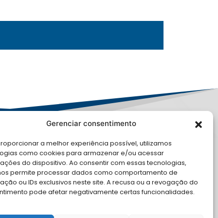
Gerenciar consentimento
roporcionar a melhor experiência possível, utilizamos
logias como cookies para armazenar e/ou acessar
PD
ações do dispositivo. Ao consentir com essas tecnologias,
nos permite processar dados como comportamento de
LE CONOSCO
ção ou IDs exclusivos neste site. A recusa ou a revogação do
ntimento pode afetar negativamente certas funcionalidades.
cite Apoio Institucional da AMB
 o seu evento