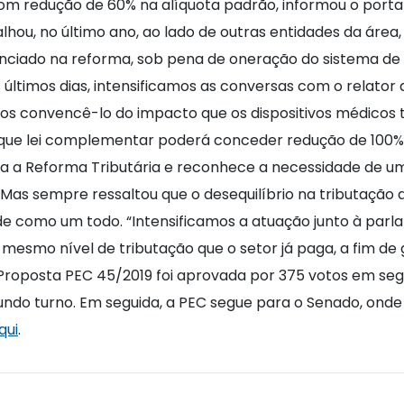
com redução de 60% na alíquota padrão, informou o porta
lhou, no último ano, ao lado de outras entidades da área
renciado na reforma, sob pena de oneração do sistema 
ltimos dias, intensificamos as conversas com o relator
mos convencê-lo do impacto que os dispositivos médicos
m que lei complementar poderá conceder redução de 100%”
ia a Reforma Tributária e reconhece a necessidade de um
. Mas sempre ressaltou que o desequilíbrio na tributação 
 como um todo. “Intensificamos a atuação junto à parla
esmo nível de tributação que o setor já paga, a fim de g
 A Proposta PEC 45/2019 foi aprovada por 375 votos em s
ndo turno. Em seguida, a PEC segue para o Senado, onde
qui
.