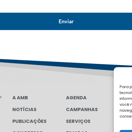
Para p
tecno
a
A AMB
AGENDA
LG
inform
você 
NOTÍCIAS
CAMPANHAS
FA
navega
conse
PUBLICAÇÕES
SERVIÇOS
Soli
para