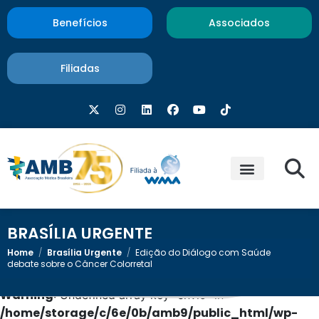
Benefícios
Associados
Filiadas
BRASÍLIA URGENTE
Home
/
Brasília Urgente
/
Edição do Diálogo com Saúde
debate sobre o Câncer Colorretal
Warning
: Undefined array key "envio" in
/home/storage/c/6e/0b/amb9/public_html/wp-