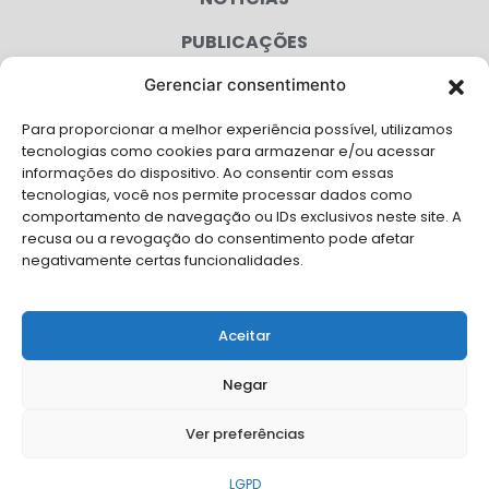
PUBLICAÇÕES
CONGRESSO
Gerenciar consentimento
Para proporcionar a melhor experiência possível, utilizamos
AGENDA
tecnologias como cookies para armazenar e/ou acessar
informações do dispositivo. Ao consentir com essas
CAMPANHAS
tecnologias, você nos permite processar dados como
comportamento de navegação ou IDs exclusivos neste site. A
SERVIÇOS
recusa ou a revogação do consentimento pode afetar
negativamente certas funcionalidades.
FILIADAS
FALE CONOSCO
Aceitar
Solicite Apoio Institucional da AMB para o seu evento
Negar
Ver preferências
© Copyright AMB 2025. Todos os direitos reservados.
LGPD