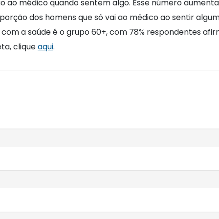
ão ao médico quando sentem algo. Esse número aumenta p
oporção dos homens que só vai ao médico ao sentir algu
do com a saúde é o grupo 60+, com 78% respondentes af
ta, clique
aqui
.