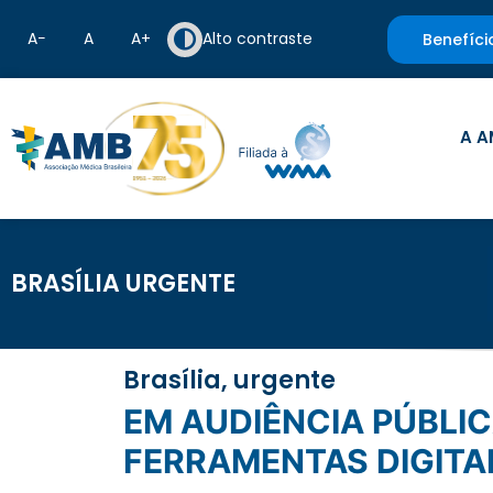
A−
A
A+
Alto contraste
Benefíci
A A
BRASÍLIA URGENTE
Brasília, urgente
EM AUDIÊNCIA PÚBLICA, PARTICIPANTES DEBATEM SOBRE ACESSO A
FERRAMENTAS DIGITA