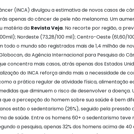
Câncer (INCA) divulgou a estimativa de novos casos de câ
 atrás apenas do câncer de pele não melanoma. Um aumen
ou matéria da
Revista Veja
. No recorte por região, a pr
00mil); Nordeste (73,28/100 mil); Centro-Oeste (61,60/100 
 todo o mundo são registrados mais de 1,4 milhão de no
lobocan, da Agência Internacional para Pesquisa do Câ
 que concentra mais casos, atrás apenas dos Estados Uni
alização do INCA reforça ainda mais a necessidade de con
como a prática regular de atividade física, alimentação
 medidas que diminuem o risco de desenvolver a doença. 
tra que a percepção do homem sobre sua saúde é bem dif
os estão o sedentarismo (26%), seguido pela pressão al
 de saúde. Entre os homens 60+ o sedentarismo teve m
 segundo a pesquisa, apenas 32% dos homens acima de 4