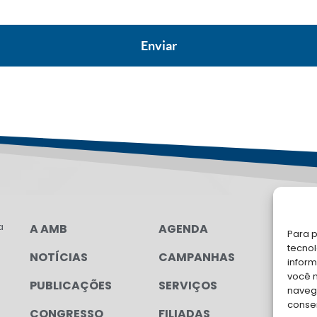
a
A AMB
AGENDA
FA
Para p
tecno
NOTÍCIAS
CAMPANHAS
Soli
inform
para
você 
PUBLICAÇÕES
SERVIÇOS
navega
conse
CONGRESSO
FILIADAS