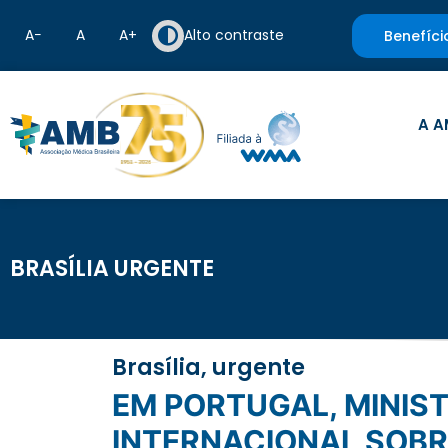
A−
A
A+
Alto contraste
Benefíci
A A
BRASÍLIA URGENTE
Brasília, urgente
EM PORTUGAL, MINISTRO DA SAÚDE PARTICIPA DE CONFERÊNCIA
INTERNACIONAL SOB