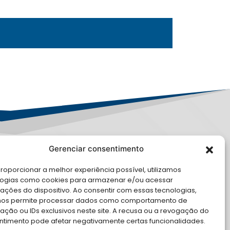
Gerenciar consentimento
LE CONOSCO
roporcionar a melhor experiência possível, utilizamos
logias como cookies para armazenar e/ou acessar
cite Apoio Institucional da AMB
ações do dispositivo. Ao consentir com essas tecnologias,
 o seu evento
nos permite processar dados como comportamento de
ção ou IDs exclusivos neste site. A recusa ou a revogação do
ntimento pode afetar negativamente certas funcionalidades.